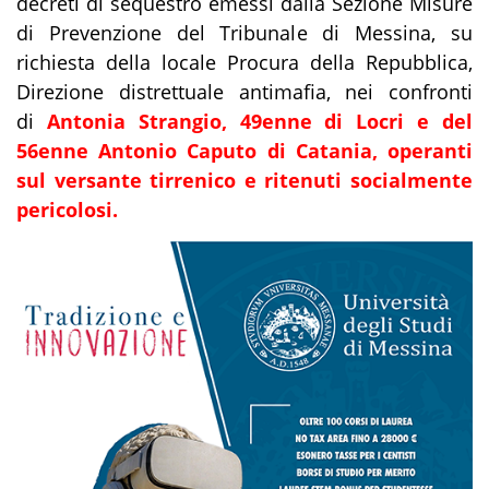
decreti di sequestro emessi dalla Sezione Misure
di Prevenzione del Tribunale di Messina, su
richiesta della locale Procura della Repubblica,
Direzione distrettuale antimafia, nei confronti
di
Antonia Strangio, 49enne di Locri e del
56enne Antonio Caputo di Catania, operanti
sul versante tirrenico e ritenuti socialmente
pericolosi.