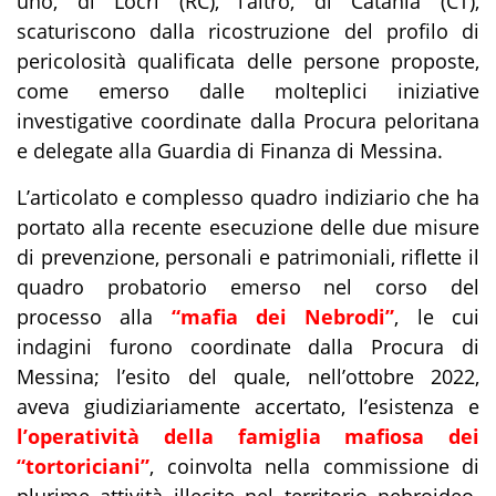
uno, di Locri (RC), l’altro, di Catania (CT),
scaturiscono dalla ricostruzione del profilo di
pericolosità qualificata delle persone proposte,
come emerso dalle molteplici iniziative
investigative coordinate dalla Procura peloritana
e delegate alla Guardia di Finanza di Messina.
L’articolato e complesso quadro indiziario che ha
portato alla recente esecuzione delle due misure
di prevenzione, personali e patrimoniali, riflette il
quadro probatorio emerso nel corso del
processo alla
“mafia dei Nebrodi”
, le cui
indagini furono coordinate dalla Procura di
Messina; l’esito del quale, nell’ottobre 2022,
aveva giudiziariamente accertato, l’esistenza e
l’operatività della famiglia mafiosa dei
“tortoriciani”
, coinvolta nella commissione di
plurime attività illecite nel territorio nebroideo.