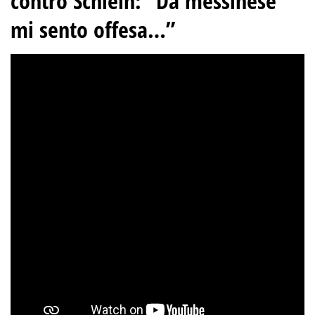
contro Schlein: “Da messinese
mi sento offesa…”