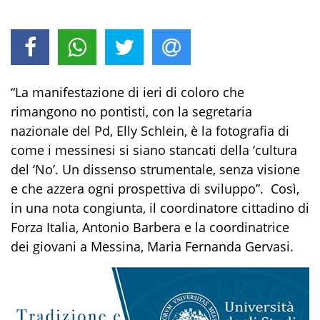
“
La manifestazione di ieri di coloro che
rimangono no pontisti,
con la
segretaria
nazionale del Pd,
Elly
Schlein
, è la foto
grafia
di
come i messinesi si siano stancati della ‘cultura
del ‘No’. Un dissenso strumentale
,
senza visione
e che azzera ogni prospettiva di sviluppo”. Così,
in una nota congiunta
,
il coordinatore cittadino di
Forza Italia,
Antonio Barbera
e la coordinatrice
dei
g
iovani a Messina,
Maria Fernanda Gervasi
.