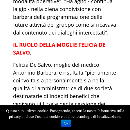
modalità operative". "Ha agito - continua
la gip - nella piena condivisione con
barbera della programmazione delle
future attività del gruppo come si ricavava
dal contenuto dei dialoghi intercettati".
IL RUOLO DELLA MOGLIE FELICIA DE
SALVO
.
Felicia De Salvo, moglie del medico
Antonino Barbera, è risultata "pienamente
coinvolta sia personalmente sia nella
qualità di amministratrice di due società
destinatarie di indebiti benefici che
venivano utilizzate per la cessione dei
crediti". La De Salvo risulta socia di
Questo sito utilizza cookie. Proseguendo, accetti la nostra Informativa sulla
privacy, incluso l’uso dei cookie e di altre tecnologie di localizzazione.
Barolbed srl (9%) e di Safinservice srl
Ok
(33%).