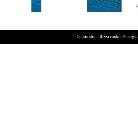
Questo sito utilizza cookie. Proseguen
Ecco, se c’è un torto non più perdonabile
quello di liquidare in modo semplicistico
sindaco di Messina.
Dopo avere coltivato il privilegio di deci
tirato fuori qualche appunto gelosamente
sia stato il miglior sindaco della storia d
o inutili analisi. È però possibile affer
un protagonista eccezionale di reale ca
sindaco per la prima volta ricevuto dirett
meravigliosamente grazie a due attitudin