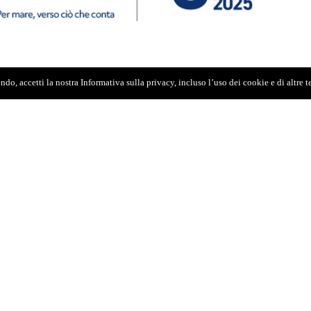
do, accetti la nostra Informativa sulla privacy, incluso l’uso dei cookie e di altre 
, ora che
Franco Providenti
non c’è più, è
 quella stagione, gli anni che videro Providenti
ne e decine di interviste e colloqui, dopo avere
 conservato, in sincerità non so se Providenti
i Messina, e non è questo il giorno di classifiche
mare senza dubbio che Franco Providenti è stato
mbiamento. Soprattutto perché quel mandato di
amente dai cittadini lui lo interpretò
i che portava dalla sua esperienza