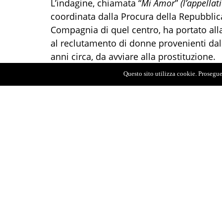
L’indagine, chiamata “
Mi Amor
”
(l’appellat
coordinata dalla Procura della Repubblica
Compagnia di quel centro, ha portato alla
al reclutamento di donne provenienti dal 
anni circa, da avviare alla prostituzione.
Questo sito utilizza cookie. Proseguen
A capo dell’associazione, chiamata “
Caden
colombiane, che insieme agli altri indagat
dell’attività di meretricio, dal supporto log
telefoniche, pagamento di bollette ecc.
) al 
pubblicati su svariati siti web di incontri
).
In particolare le vittime, appena giunte p
prelevate e condotte in 2 abitazioni poste
proprie “
case d’appuntamento
” messe a di
addirittura cambiato la biancheria all’arri
sarebbero rimaste a Caltagirone solamen
altri Comuni siciliani, garantendo così al