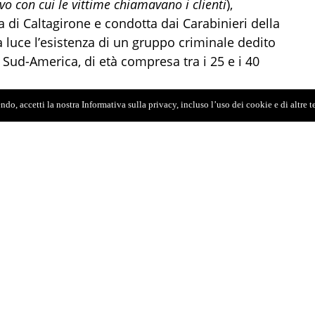
ivo con cui le vittime chiamavano i clienti
),
 di Caltagirone e condotta dai Carabinieri della
 luce l’esistenza di un gruppo criminale dedito
Sud-America, di età compresa tra i 25 e i 40
do, accetti la nostra Informativa sulla privacy, incluso l’uso dei cookie e di altre 
a (in spagnolo rete organizzativa)
”, 2 donne
i, tutti italiani, avrebbero curato ogni aspetto
istico (
servizi di accompagnamento, ricariche
marketing sui siti on-line (
numerosi gli annunci
resso l’aeroporto di Catania, sarebbero state
 nel centro abitato di Caltagirone, due vere e
sposizione dai proprietari, che avrebbero
vo di ogni nuova ragazza. In effetti, le donne
te una settimana, per poi essere spostate verso
la clientela un frequente
turn-over
.