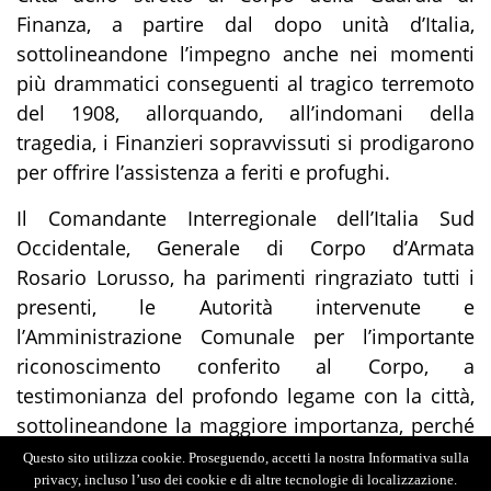
Finanza, a partire dal dopo unità d’Italia,
sottolineandone l’impegno anche nei momenti
più drammatici conseguenti al tragico terremoto
del 1908, allorquando, all’indomani della
tragedia, i Finanzieri sopravvissuti si prodigarono
per offrire l’assistenza a feriti e profughi.
Il Comandante Interregionale dell’Italia Sud
Occidentale, Generale di Corpo d’Armata
Rosario Lorusso, ha parimenti ringraziato tutti i
presenti, le Autorità intervenute e
l’Amministrazione Comunale per l’importante
riconoscimento conferito al Corpo, a
testimonianza del profondo legame con la città,
sottolineandone la maggiore importanza, perché
tributati nell’anno in cui il Corpo celebra i 250
Questo sito utilizza cookie. Proseguendo, accetti la nostra Informativa sulla
anni dalla sua fondazione. Nella circostanza,
privacy, incluso l’uso dei cookie e di altre tecnologie di localizzazione.