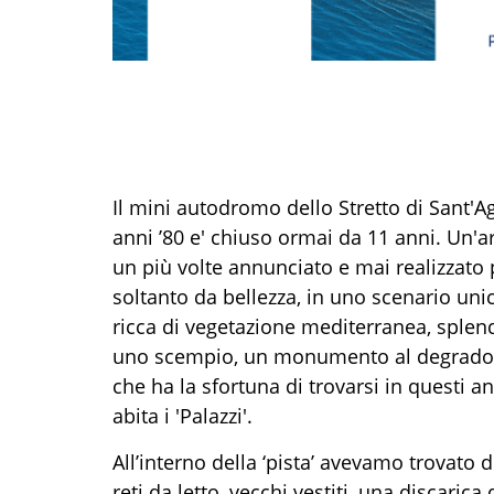
Il mini autodromo dello Stretto di Sant'A
anni ’80 e' chiuso ormai da 11 anni. Un'a
un più volte annunciato e mai realizzato p
soltanto da bellezza, in uno scenario uni
ricca di vegetazione mediterranea, splend
uno scempio, un monumento al degrado g
che ha la sfortuna di trovarsi in questi an
abita i 'Palazzi'.
All’interno della ‘pista’ avevamo trovato di
reti da letto, vecchi vestiti, una discaric