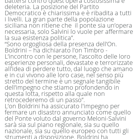
battersi contro quest'opera costosissima e
deleteria. La posizione del Partito
Democratico è chiarissima e è ribadita a tutti
i livelli. La gran parte della popolazione
siciliana non ritiene che il ponte sia un’opera
necessaria, solo Salvini lo vuole per affermare
la sua esistenza politica”.
“Sono orgogliosa della presenza dell’On.
Boldrini – ha dichiarato l’on Timbro -
L’incontro con le persone, l’ascolto delle loro
esperienze personali, devastate e terrorizzate
all’idea di perdere tutto, dal luogo che amano
e in cui vivono alle loro case, nel senso più
stretto del termine è un segnale tangibile
dell’impegno che stiamo profondendo in
questa lotta, rispetto alla quale non
retrocederemo di un passo”.
L’on Boldrini ha assicurato l'impegno per
fermare un disastro annunciato come quello
del Ponte voluto dal governo Meloni-Salvini
sarà sia sul piano regionale, sia su quello
nazionale, sia su quello europeo con tutti gli
strumenti a disposizione. Boldrini ha