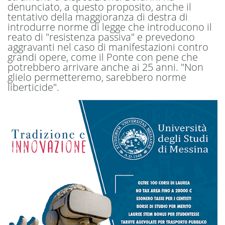
denunciato, a questo proposito, anche il
tentativo della maggioranza di destra di
introdurre norme di legge che introducono il
reato di "resistenza passiva" e prevedono
aggravanti nel caso di manifestazioni contro
grandi opere, come il Ponte con pene che
potrebbero arrivare anche ai 25 anni. "Non
glielo permetteremo, sarebbero norme
liberticide".