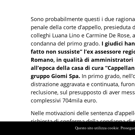
Sono probabilmente questi i due ragiona
penale della corte d’appello, presieduta
colleghi Luana Lino e Carmine De Rose, a
condanna del primo grado.
I giudici han
fatto non sussiste” l’ex assessore regi
Romano, in qualità di amministratori 
all’epoca della casa di cura “Cappellani
gruppo Giomi Spa.
In primo grado, nell’o
distrazione aggravata e continuata, furo
reclusione, sul presupposto di aver messo
complessivi 704mila euro.
Nelle motivazioni delle sentenza d’appello
richiesta di conferma della condanna di 
praticamente accolte in toto le motivazioni
Questo sito utilizza cookie. Proseguen