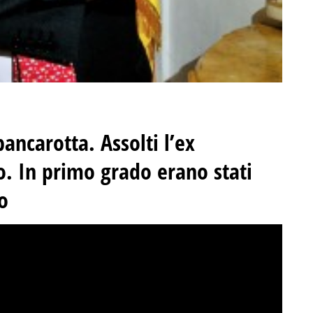
 bancarotta.
Assolti l’ex
o
. In primo grado erano stati
o