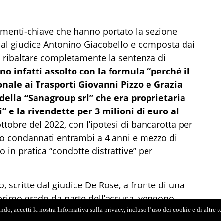
menti-chiave che hanno portato la sezione
 dal giudice Antonino Giacobello e composta dai
 ribaltare completamente la sentenza di
no infatti assolto con la formula “perché il
onale ai Trasporti Giovanni Pizzo e Grazia
della “Sanagroup srl” che era proprietaria
” e la rivendette per 3 milioni di euro al
ttobre del 2022, con l’ipotesi di bancarotta per
no condannati entrambi a 4 anni e mezzo di
 in pratica “condotte distrattive” per
, scritte dal giudice De Rose, a fronte di una
primo grado da parte dell’accusa, vengono
 dei loro legali, gli avvocati Carmelo Scillia e
do, accetti la nostra Informativa sulla privacy, incluso l’uso dei cookie e di altre 