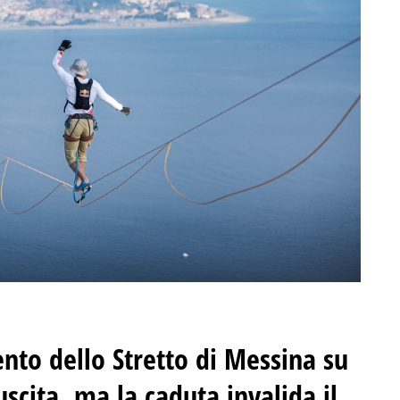
nto dello Stretto di Messina su
uscita, ma la caduta invalida il