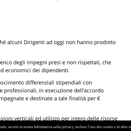
hé alcuni Dirigenti ad oggi non hanno prodotto
enco degli impegni presi e non rispettati, che
 ed economici dei dipendenti.
scimento differenziali stipendiali con
e professionali, in esecuzione dell’accordo
mpegnate e destinate a tale finalità per €
oni verticali ed utilizzo per intero delle risorse
 aggiunta alle risorse determinate dalle altre
do, accetti la nostra Informativa sulla privacy, incluso l’uso dei cookie e di altre 