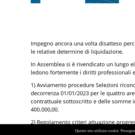
Impegno ancora una volta disatteso perc
le relative determine di liquidazione.
In Assemblea si è rivendicato un lungo el
ledono fortemente i diritti professionali
1) Avviamento procedure Selezioni ricono
decorrenza 01/01/2023 per le quattro are
contrattuale sottoscritto e delle somme i
400.000,00.
2) Regolamento criteri attuazione progressi
dello 0,55% del m.s. 2018, in deroga ed in
Questo sito utilizza cookie. Proseguen