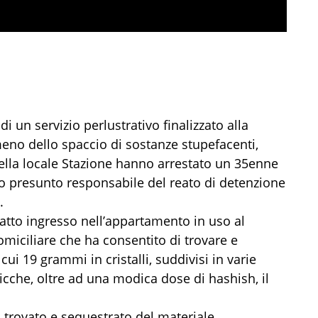
i un servizio perlustrativo finalizzato alla
eno dello spaccio di sostanze stupefacenti,
i della locale Stazione hanno arrestato un 35enne
o presunto responsabile del reato di detenzione
.
 fatto ingresso nell’appartamento in uso al
miciliare che ha consentito di trovare e
i 19 grammi in cristalli, suddivisi in varie
icche, oltre ad una modica dose di hashish, il
ì trovato e sequestrato del materiale