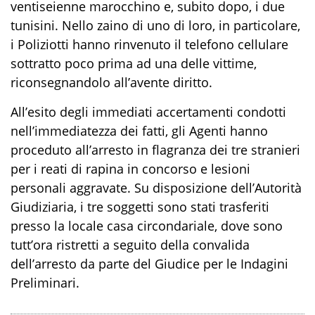
ventiseienne marocchino e,
subito
dopo, i due
tunisini
. Nello zaino di uno di loro, in particolare,
i Poliziotti hanno rinvenuto
il telefono cellulare
sottratto poco prim
a ad una delle vittime,
riconsegnandolo all’avente diritto
.
A
ll’esito degli immediati accertamenti condotti
nell’immediatezza
dei fatti
,
gli Agenti hanno
proceduto all’arresto in flagranza dei tr
e stranieri
per i reati
di rapina in concorso e lesioni
personali aggravate. S
u disposizione dell’Autorità
Giudiziaria, i tre soggetti sono stati trasferiti
pres
so la locale casa circondariale, dove sono
tutt’ora ristretti a seguito della convalida
dell’arresto da parte del Giudice per le Indagini
Preliminari.