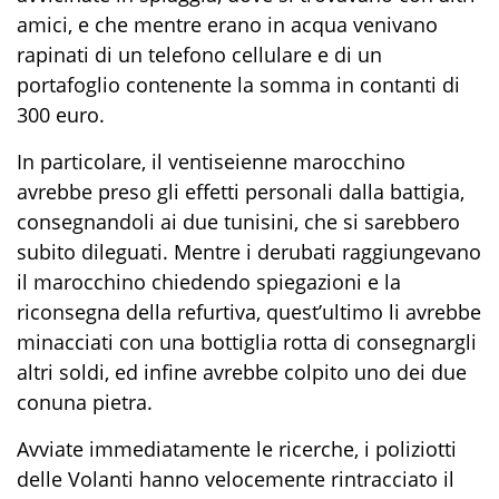
amici,
e che mentre erano in acqua venivano
rapinati di un telefono cellulare e di un
portafogli
o
contenente la somma in contanti di
300 euro.
In particolare, il ventiseienne marocchino
avrebbe preso gli effetti personali dalla battigia,
consegnandoli ai due tunisini, che si sarebbero
subito
dileguati
. Mentre i derubati raggiungevano
il marocchino chiedendo spiegazioni e la
riconsegna della refurtiva, quest’ultimo li
avrebbe
mi
nacciati
con una bottiglia rotta
di consegnargli
altri soldi, ed infine avrebbe
colpito
uno dei due
con
una pietra.
Avviate
immediatamente
le ricerche, i poliziotti
delle Volanti hanno velocemente rintracciato il