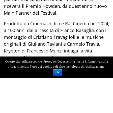
riceverà il Premio Howden, da quest’anno nuovo
Main Partner del Festival.
Prodotto da CinemaUndici e Rai Cinema nel 2024,
a 100 anni dalla nascita di Franco Basaglia, con il
montaggio di Cristiano Travaglioli e le musiche
originali di Giuliano Taviani e Carmelo Travia,
Krypton di Francesco Munzi indaga la vita
sospesa di sei ragazzi, tra i venti e i trent’anni,
Questo sito utilizza cookie. Proseguendo, accetti la nostra Informativa sulla
volontariamente ricoverati in due comunità
privacy, incluso l’uso dei cookie e di altre tecnologie di localizzazione.
psichiatriche della periferia romana, che
Ok
combattono con disturbi della personalità e stati
di alterazione. «Sicuramente – ha raccontato il
regista - i dati di diffusione dei problemi psichici
tra i ragazzi sono allarmanti e non si può pensare
che non ci siano legami di causa-effetto con i
fattori sociali e politici del tempo in cui viviamo.