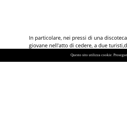
In particolare
,
nei pressi di una discoteca 
giovane
nell’atto di cedere, a due turisti,
d
non è sfuggito all’attenzione dei
Carabini
Questo sito utilizza cookie. Proseguen
sottoposto a perquisizione personale.
La successiva perquisizione domiciliare,
permesso ai militari dell’Arma di trovare
custodite all’interno di un pacchetto di s
32
grammi circa
di
hashish
,
due
bilancin
i
utilizzato per il confezionamento della d
ritenuta provento della presunta attività 
Il giovane
è stato
arrestato
in flagranza
e