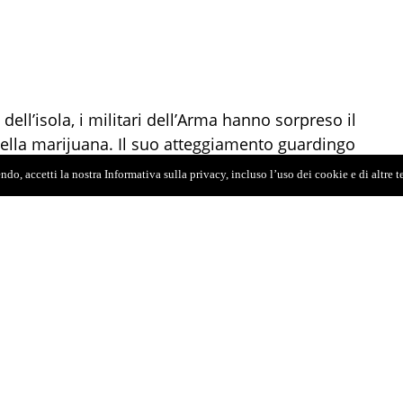
dell’isola,
i militari dell’Arma hanno
sorpreso
il
ella
marijuana
.
I
l suo atteggiamento
guardingo
eri che
,
dopo averlo identificato,
lo hanno
do, accetti la nostra Informativa sulla privacy, incluso l’uso dei cookie e di altre 
 estesa
nell’appartamento in uso al 28enne
, ha
15 grammi di
marijuana
già suddivisi in 5 dosi e
igarette,
ulteriori 78 grammi sfusi di
mar
i
juana
,
di precisione, vario materiale verosimilmente
roga,
nonché la somma di
€
225 in conta
n
ti,
di spaccio
.
, dopo le formalità di rito,
posto
a disposizione