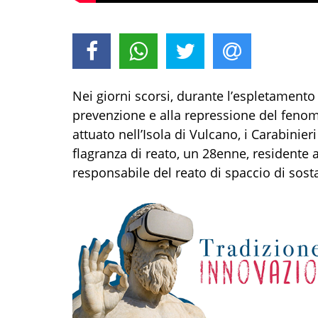
Ne
i giorni scorsi
, durante l’espletamento d
prevenzione e alla repressione del fenom
attuato nell’Isola di
Vulcano
, i Carabinier
flagranza di reato,
un
2
8
enne
,
residente
responsabile del reato di
spaccio di sost