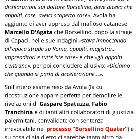
dichiarazioni sul dottore Borsellino, dove diceva che
appalti, cose, aveva scoperto cose».
Avola ha
aggiunto di aver appreso dal mafioso catanese
Marcello D'Agata
che Borsellino, dopo la strage
di Capaci, nelle sue indagini
«stava imboccando
all'epoca strade su Roma, appalti, magistra…
imprenditori e tutte 'ste cose»
e che
«gli appalti
c'entrano»
, per poi concludere allusivo:
«Diciamo
che quando si parla di accelerazione...»
.
Sull'intero esame reso da Avola (la cui
ricostruzione appare perfetta per demolire le
rivelazioni di
Gaspare Spatuzza
,
Fabio
Tranchina
e di tanti altri collaboratori di giustizia
palermitani, convalidate con sentenza
irrevocabile nel
processo “Borsellino Quater”
) e
su cosa ci sia dietro ci sarebbe tanto altro da