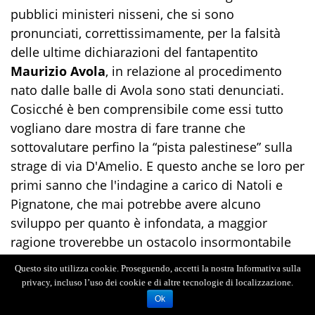
pubblici ministeri nisseni, che si sono
pronunciati, correttissimamente, per la falsità
delle ultime dichiarazioni del fantapentito
Maurizio Avola
, in relazione al procedimento
nato dalle balle di Avola sono stati denunciati.
Cosicché è ben comprensibile come essi tutto
vogliano dare mostra di fare tranne che
sottovalutare perfino la “pista palestinese” sulla
strage di via D'Amelio. E questo anche se loro per
primi sanno che l'indagine a carico di Natoli e
Pignatone, che mai potrebbe avere alcuno
sviluppo per quanto è infondata, a maggior
ragione troverebbe un ostacolo insormontabile
nella prescrizione. Sapendo i pubblici ministeri,
Questo sito utilizza cookie. Proseguendo, accetti la nostra Informativa sulla
cosa che pare sfuggita all'emerito professor
privacy, incluso l’uso dei cookie e di altre tecnologie di localizzazione.
Fiandaca, che, tanto più alla luce della sentenza
Ok