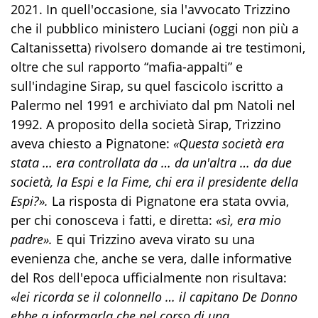
2021. In quell'occasione, sia l'avvocato Trizzino
che il pubblico ministero Luciani (oggi non più a
Caltanissetta) rivolsero domande ai tre testimoni,
oltre che sul rapporto “mafia-appalti” e
sull'indagine Sirap, su quel fascicolo iscritto a
Palermo nel 1991 e archiviato dal pm Natoli nel
1992. A proposito della società Sirap, Trizzino
aveva chiesto a Pignatone:
«Questa società era
stata … era controllata da … da un'altra … da due
società, la Espi e la Fime, chi era il presidente della
Espi?».
La risposta di Pignatone era stata ovvia,
per chi conosceva i fatti, e diretta:
«sì, era mio
padre».
E qui Trizzino aveva virato su una
evenienza che, anche se vera, dalle informative
del Ros dell'epoca ufficialmente non risultava:
«lei ricorda se il colonnello … il capitano De Donno
ebbe a informarla che nel corso di una