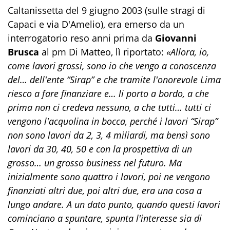
Caltanissetta del 9 giugno 2003 (sulle stragi di
Capaci e via D'Amelio), era emerso da un
interrogatorio reso anni prima da
Giovanni
Brusca
al pm Di Matteo, lì riportato:
«Allora, io,
come lavori grossi, sono io che vengo a conoscenza
del… dell'ente “Sirap” e che tramite l'onorevole Lima
riesco a fare finanziare e… li porto a bordo, a che
prima non ci credeva nessuno, a che tutti… tutti ci
vengono l'acquolina in bocca, perché i lavori “Sirap”
non sono lavori da 2, 3, 4 miliardi, ma bensì sono
lavori da 30, 40, 50 e con la prospettiva di un
grosso… un grosso business nel futuro. Ma
inizialmente sono quattro i lavori, poi ne vengono
finanziati altri due, poi altri due, era una cosa a
lungo andare. A un dato punto, quando questi lavori
cominciano a spuntare, spunta l'interesse sia di