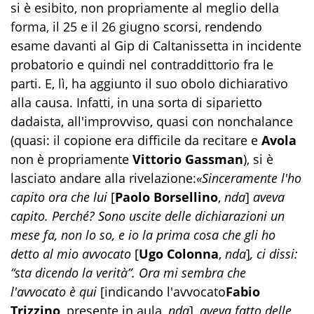
si è esibito, non propriamente al meglio della
forma, il 25 e il 26 giugno scorsi, rendendo
esame davanti al Gip di Caltanissetta in incidente
probatorio e quindi nel contraddittorio fra le
parti. E, lì, ha aggiunto il suo obolo dichiarativo
alla causa. Infatti, in una sorta di siparietto
dadaista, all'improvviso, quasi con nonchalance
(quasi: il copione era difficile da recitare e
Avola
non è propriamente
Vittorio Gassman
), si è
lasciato andare alla rivelazione:
«Sinceramente l'ho
capito ora che lui
[
Paolo Borsellino
,
nda
]
aveva
capito. Perché? Sono uscite delle dichiarazioni un
mese fa, non lo so, e io la prima cosa che gli ho
detto al mio avvocato
[
Ugo Colonna
,
nda
]
, ci dissi:
“sta dicendo la verità”.
Ora mi sembra che
l'avvocato è qui
[indicando l'avvocato
Fabio
Trizzino
, presente in aula,
nda
]
, aveva fatto delle