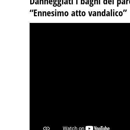
Danneggiati i bagni del pa
“Ennesimo atto vandalico”