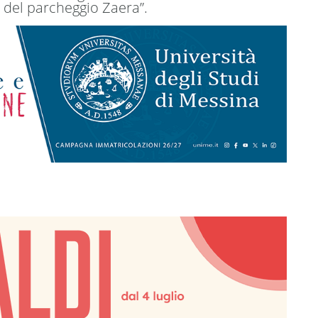
no del parcheggio Zaera
”.