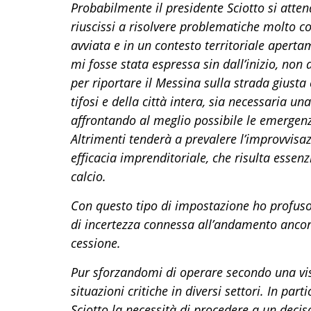
Probabilmente il presidente Sciotto si atten
riuscissi a risolvere problematiche molto c
avviata e in un contesto territoriale aperta
mi fosse stata espressa sin dall’inizio, non a
per riportare il Messina sulla strada giusta
tifosi e della città intera, sia necessaria u
affrontando al meglio possibile le emergen
Altrimenti tenderà a prevalere l’improvvisa
efficacia imprenditoriale, che risulta essen
calcio.
Con questo tipo di impostazione ho profuso
di incertezza connessa all’andamento ancor
cessione.
Pur sforzandomi di operare secondo una vis
situazioni critiche in diversi settori. In pa
Sciotto la necessità di procedere a un deci