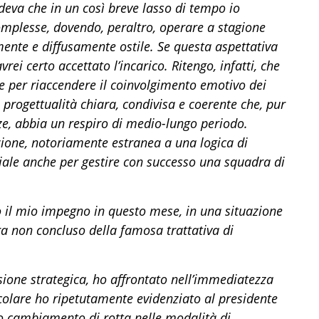
deva che in un così breve lasso di tempo io
omplesse, dovendo, peraltro, operare a stagione
mente e diffusamente ostile. Se questa aspettativa
vrei certo accettato l’incarico. Ritengo, infatti, che
 e per riaccendere il coinvolgimento emotivo dei
na progettualità chiara, condivisa e coerente che, pur
ze, abbia un respiro di medio-lungo periodo.
zione, notoriamente estranea a una logica di
ziale anche per gestire con successo una squadra di
 il mio impegno in questo mese, in una situazione
a non concluso della famosa trattativa di
ione strategica, ho affrontato nell’immediatezza
rticolare ho ripetutamente evidenziato al presidente
so cambiamento di rotta nelle modalità di