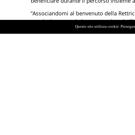
beneficiare durante il percorso insieme a
“Associandomi al benvenuto della Rettrice
matricole presenti che questo sia solo l’
Questo sito utilizza cookie. Proseguen
rendervi felici e spalancarvi la via per u
tutto il cammino”.
“Dovete intraprendere questo viaggio – h
leggero pieno solamente della fiducia in vo
molte soddisfazioni che vi accompagnerann
“Welcome non significa solamente benvenu
ha dichiarato la prof.ssa Sindoni – che a
accademico. Studiare è un privilegio di cui
etnia e altro ancora, possono godere. Pe
di non mollare perché i vostri sforzi em
inclusivo dove poter fare conoscenze ed 
“In qualità di Rappresentante studente