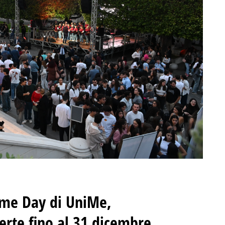
ome Day di UniMe,
erte fino al 31 dicembre