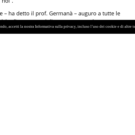
 noi”.
 – ha detto il prof. Germanà – auguro a tutte le
inizio di una meravigliosa avventura che possa
do, accetti la nostra Informativa sulla privacy, incluso l’uso dei cookie e di altre 
n radioso futuro. Saremo al vostro fianco durante
a aggiunto la prof.ssa Milone – con un bagaglio
i stessi. Sono certa che riuscirete a ritagliarvi
o per tutto il resto della vostra vita”.
to, ma anche attesi con gioia. Siamo felici –
bbiate scelto UniMe per il vostro percorso
 non tutti, a causa di conflitti, guerre, religione,
rciò anche quando vi sembrerà difficile cercate
ergeranno. L’Università è anche un luogo
esperienze importanti”.
sca – ha commentato la Componente del Senato