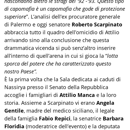
nascondono dietro le stragi del '92 -'93. Questo tipo
di capomafia è un capomafia che gode di protezione
superiore
”. L’analisi dell’ex procuratore generale
di Palermo e oggi senatore
Roberto Scarpinato
abbraccia tutto il quadro dell’omicidio di Attilio
arrivando sino alla conclusione che questa
drammatica vicenda si può senz’altro inserire
all’interno di quell’arena in cui si gioca la “
lotta
sporca del potere che ha caratterizzato questo
nostro Paese”.
È la prima volta che la Sala dedicata ai caduti di
Nassirya presso il Senato della Repubblica
accoglie i famigliari di
Attilio Manca
e la loro
storia. Assieme a Scarpinato vi erano
Angela
Gentile
, madre del medico siciliano, il legale
della famiglia
Fabio Repici
, la senatrice
Barbara
Floridia
(moderatrice dell’evento) e la deputata