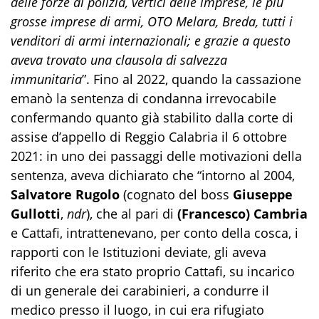
delle forze di polizia, vertici delle imprese, le più
grosse imprese di armi, OTO Melara, Breda, tutti i
venditori di armi internazionali; e grazie a questo
aveva trovato una clausola di salvezza
immunitaria
”. Fino al 2022, quando la cassazione
emanò la sentenza di condanna irrevocabile
confermando quanto già stabilito dalla corte di
assise d’appello di Reggio Calabria il 6 ottobre
2021: in uno dei passaggi delle motivazioni della
sentenza, aveva dichiarato che “intorno al 2004,
Salvatore Rugolo
(cognato del boss
Giuseppe
Gullotti
,
ndr
), che al pari di
(Francesco) Cambria
e Cattafi, intrattenevano, per conto della cosca, i
rapporti con le Istituzioni deviate, gli aveva
riferito che era stato proprio Cattafi, su incarico
di un generale dei carabinieri, a condurre il
medico presso il luogo, in cui era rifugiato