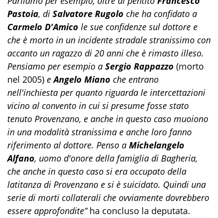
Parliamo per esempio, oltre al pentito
Francesco
Pastoia
, di
Salvatore Rugolo
che ha confidato a
Carmelo D'Amico
le sue confidenze sul dottore e
che è morto in un incidente stradale stranissimo con
accanto un ragazzo di 20 anni che è rimasto illeso.
Pensiamo per esempio a
Sergio Rappazzo
(morto
nel 2005)
e
Angelo Miano
che entrano
nell'inchiesta per quanto riguarda le intercettazioni
vicino al convento in cui si presume fosse stato
tenuto Provenzano, e anche in questo caso muoiono
in una modalità stranissima e anche loro fanno
riferimento al dottore. Penso a
Michelangelo
Alfano
, uomo d'onore della famiglia di Bagheria,
che anche in questo caso si era occupato della
latitanza di Provenzano e si è suicidato. Quindi una
serie di morti collaterali che ovviamente dovrebbero
essere approfondite”
ha concluso la deputata.