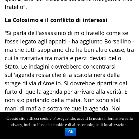
fratello".
La Colosimo e il conflitto di interessi
"Si parla dell'assassinio di mio fratello come se
fosse legato agli appalti - ha aggiunto Borsellino -
ma che tutti sappiamo che ha ben altre cause, tra
cui la trattativa tra mafia e pezzi deviati dello
Stato. Le indagini dovrebbero concentrarsi
sull'agenda rossa che è la scatola nera della
strage di via d'Amelio. Si dovrebbe ripartire dal
furto di quella agenda per arrivare alla verità. E
non sto parlando della mafia. Non sono stati
mani di mafia a sottrarre quella agenda. Noi
familiari non possiamo fare altro che denunciare
Questo sito utilizza cookie. Proseguendo, accetti la nostra Informativa sulla
la vergogna di uno Stato che ritiene di poter
privacy, incluso l’uso dei cookie e di altre tecnologie di localizzazione.
allontanare i suoi fedeli servitori dello Stato
Ok