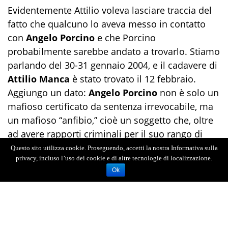
Evidentemente Attilio voleva lasciare traccia del
fatto che qualcuno lo aveva messo in contatto
con
Angelo Porcino
e che Porcino
probabilmente sarebbe andato a trovarlo. Stiamo
parlando del 30-31 gennaio 2004, e il cadavere di
Attilio Manca
è stato trovato il 12 febbraio.
Aggiungo un dato:
Angelo Porcino
non è solo un
mafioso certificato da sentenza irrevocabile, ma
un mafioso “anfibio,” cioè un soggetto che, oltre
ad avere rapporti criminali per il suo rango di
alto mafioso, aveva legami con ambienti
Questo sito utilizza cookie. Proseguendo, accetti la nostra Informativa sulla
privacy, incluso l’uso dei cookie e di altre tecnologie di localizzazione.
istituzionali deviati, essendo vicino al boss
Ok
Rosario Cattafi
. Già solo questo avrebbe
meritato riflessioni, che fino a un anno e mezzo
fa l'autorità giudiziaria non aveva compiuto.
Inoltre, nella denuncia con la quale un anno e