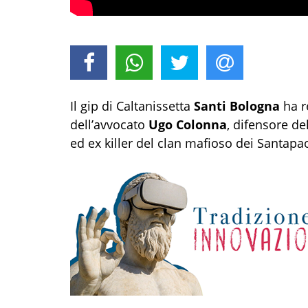
Il gip di Caltanissetta
Santi Bologna
ha re
dell’avvocato
Ugo Colonna
, difensore de
ed ex killer del clan mafioso dei Santapao