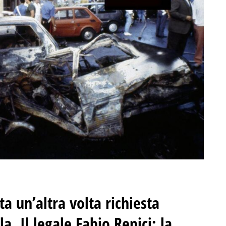
ta un’altra volta richiesta
la
.
Il legale Fabio Repici: la