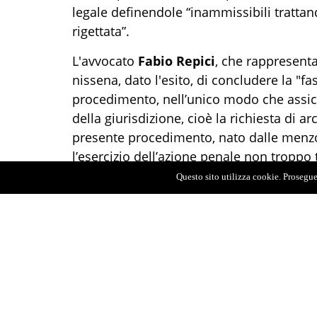
legale definendole “inammissibili trattand
rigettata”.
L'avvocato
Fabio Repici
, che rappresent
nissena, dato l'esito, di concludere la "f
procedimento, nell’unico modo che assicuri
della giurisdizione, cioè la richiesta di ar
presente procedimento, nato dalle menzog
l’esercizio dell’azione penale non troppo
destinato all’estinzione del reato per pr
Questo sito utilizza cookie. Proseguen
carico dello stesso Avola e del sul difen
2021 di aver partecipato alla strage di vi
c'ero e sono uno degli esecutori materiali
persona che ha visto lo sguardo di
Paolo
l'esplosione", disse Avola il 29 aprile 2021
realizzato dal TgLa7 e da La7 condotto d
ritorno in tv dello stesso
Michele Santo