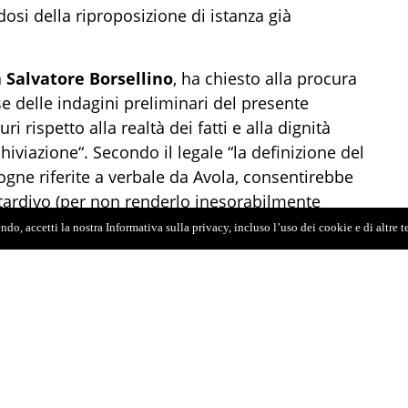
osi della riproposizione di istanza già
a
Salvatore Borsellino
, ha chiesto alla procura
ase delle indagini preliminari del presente
 rispetto alla realtà dei fatti e alla dignità
chiviazione“. Secondo il legale “la definizione del
ne riferite a verbale da Avola, consentirebbe
 tardivo (per non renderlo inesorabilmente
escrizione) nel procedimento per calunnia a
do, accetti la nostra Informativa sulla privacy, incluso l’uso dei cookie e di altre 
sore”. Ricordiamo che Avola aveva sostenuto nel
a d'Amelio del 19 luglio 1992: "Io posso dire che
 della strage di via d'Amelio. E sono l'ultima
 Borsellino
prima di dare il segnale per
 nello speciale “Mafia - La ricerca della verità”
a
Enrico Mentana
, con
Andrea Purgatori
e il
ro
.