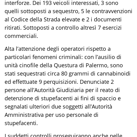
interforze
.
Dei
193 veicoli
interessati,
3
sono
quelli
sottoposti a sequestro
,
5 le contravvenzioni
al Codice della Strada
elevate
e
2 i documenti
ritirati
.
Sottoposti a controllo altresì 7 esercizi
commerciali.
Alta l’attenzione degli operatori rispetto a
particolari fenomeni criminali
:
con l’ausilio di
unità cinofile della Questura di Palermo,
sono
stati sequestrati
circa 80 grammi di
cannabinoidi
ed effettuate
9 perquisizioni
.
Denunciate
2
persone
all’Autorità Giudiziaria
per i
l reato
di
detenzione di stupefacenti ai fini di spaccio e
segnalati ulteriori due soggetti
all’Autorità
Amministrativa
per
uso personale di
stupefacenti
.
I suddetti controlli proseguiranno anche nelle