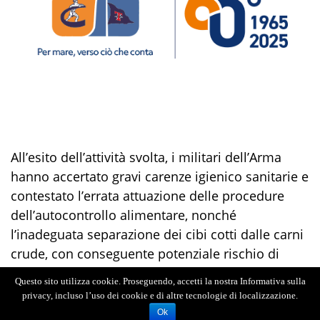
All’esito dell’attività svolta, i
militari dell’Arma
hanno
accertato
gravi
carenze igienico sanitarie e
contestato l’errata
attuazione delle procedure
dell’autocontrollo alimentar
e, nonché
l
’inadeguata separazione dei cibi cotti dalle carni
crude
,
con
conseguente potenziale
rischio di
contaminazione
.
Questo sito utilizza cookie. Proseguendo, accetti la nostra Informativa sulla
privacy, incluso l’uso dei cookie e di altre tecnologie di localizzazione.
Inoltre,
è
stato altresì constatato che
l’
attività era
Ok