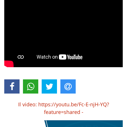
Il video: https://youtu.be/Fc-E-njH-YQ?
feature=shared -