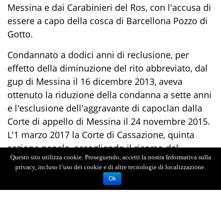
Messina e dai Carabinieri del Ros, con l'accusa di
essere a capo della cosca di Barcellona Pozzo di
Gotto.
Condannato a dodici anni di reclusione, per
effetto della diminuzione del rito abbreviato, dal
gup di Messina il 16 dicembre 2013, aveva
ottenuto la riduzione della condanna a sette anni
e l'esclusione dell'aggravante di capoclan dalla
Corte di appello di Messina il 24 novembre 2015.
L'1 marzo 2017 la Corte di Cassazione, quinta
sezione penale, accogliendo il ricorso del
Questo sito utilizza cookie. Proseguendo, accetti la nostra Informativa sulla
difensore di Cattafi, l'avvocato
Salvatore
privacy, incluso l’uso dei cookie e di altre tecnologie di localizzazione.
Silvestro
, aveva annullato la sentenza con rinvio
Ok
per nuovo giudizio alla Corte di appello di Reggio
Calabria. La Corte reggina il 6 novembre 2021
aveva confermato la condanna di Cattafi con una