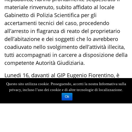
materiale rinvenuto, subito affidato al
locale
Gabinetto di
Polizia Scientifica per gli
accertamenti tecnici del caso,
procedendo
all’arresto in flagranza di reato de
l proprietario
dell’abitazione e
de
i soggetti che lo
avrebbero
coadiuva
to nello svolgimento dell’
attività illecita
,
tutti
accompagnati in carcere
a disposizione della
competente
Autorità Giudiziaria.
Lunedi 16, davanti al GIP Eugenio Fiorentino, è
prevista l’udienza per la convalida dell’arresto.
Questo sito utilizza cookie. Proseguendo, accetti la nostra Informativa sulla
privacy, incluso l’uso dei cookie e di altre tecnologie di localizzazione.
L’ARRESTO NEL 2017
Ok
Nel 2017 i Militari del Nucleo Radiomobile
avevano fatto scattare le manette ai polsi di
Massimo FAMA’ D’ASSISI, all’epoca 45enne, con
l'accusa di detenzione di arma da guerra e