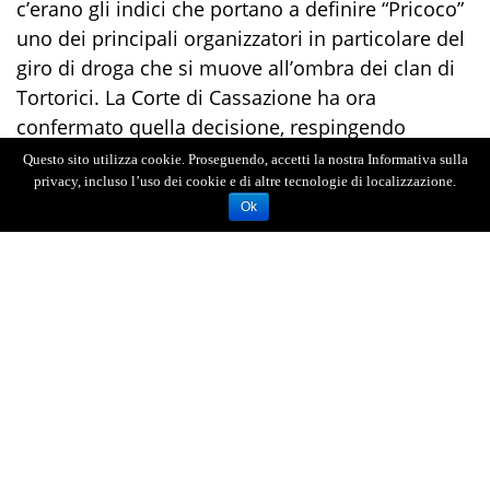
c’erano gli indici che portano a definire “Pricoco”
uno dei principali organizzatori in particolare del
giro di droga che si muove all’ombra dei clan di
Tortorici. La Corte di Cassazione ha ora
confermato quella decisione, respingendo
l’appello del difensore contro l’ordinanza del
Questo sito utilizza cookie. Proseguendo, accetti la nostra Informativa sulla
Tribunale della Libertà. Ordinanza che in
privacy, incluso l’uso dei cookie e di altre tecnologie di localizzazione.
Ok
sostanza diventa ora operativa, e apre la strada a
richieste anche più pesanti per Sebastiano
Bontempo Scavo, se la Direzione distrettuale
antimafia ne troverà gli elementi.
Il processo sugli interessi del clan nelle truffe
Agea
Intanto il processo scaturito dall’operazione
Nebrodi 2 è ad un passo dalla sentenza per i