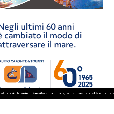
do, accetti la nostra Informativa sulla privacy, incluso l’uso dei cookie e di altre 