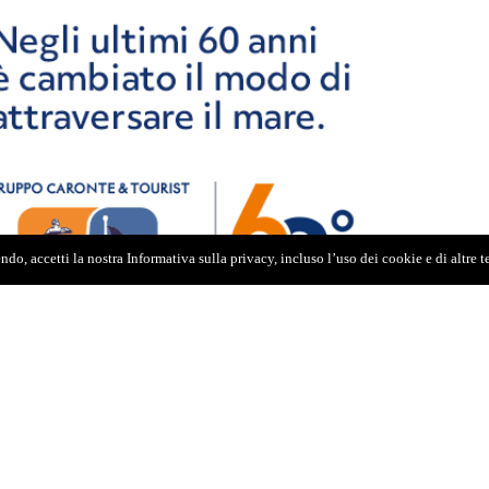
do, accetti la nostra Informativa sulla privacy, incluso l’uso dei cookie e di altre 
de soddisfazione per il traguardo raggiunto: "Questo