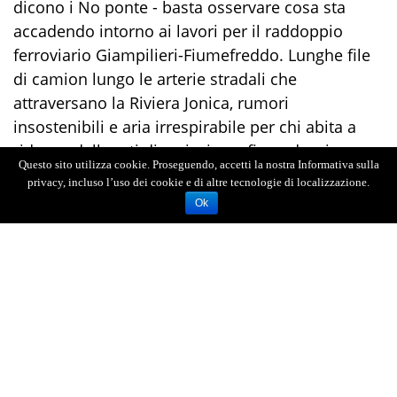
dicono i No ponte - basta osservare cosa sta
accadendo intorno ai lavori per il raddoppio
ferroviario Giampilieri-Fiumefreddo. Lunghe file
di camion lungo le arterie stradali che
attraversano la Riviera Jonica, rumori
insostenibili e aria irrespirabile per chi abita a
ridosso delle reti di recinzione, fino ad arrivare
Questo sito utilizza cookie. Proseguendo, accetti la nostra Informativa sulla
alla estrazione di materiali di scavo che
privacy, incluso l’uso dei cookie e di altre tecnologie di localizzazione.
contengono arsenico e altri metalloidi in quantità
Ok
preoccupanti. L’epifenomeno di questa
condizione è stato registrato nel comune di Nizza
di Sicilia, dove una ordinanza del sindaco ha
dichiarato l’acqua non potabile a causa delle
percentuali di arsenico contenute e la talpa che
operava per scavare la galleria Sciglio è stata
fermata per ordine della Procura.