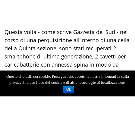
Questa volta - come scrive Gazzetta del Sud - nel
corso di una perquisizione all’interno di una cella
della Quinta sezione, sono stati recuperati 2
smartphone di ultima generazione, 2 cavetti per
caricabatterie con annessa spina in modo da
poter tenere sempre nella massima efficienza
Questo sito utilizza cookie. Proseguendo, accetti la nostra Informativa sulla
l’apparato e un paio di cuffie bluetooth complete
privacy, incluso l’uso dei cookie e di altre tecnologie di localizzazione.
di custodia necessarie per poter conversare
Ok
senza destare sospetti di alcun tipo. Insomma
tutto quanto necessario per poter mantenere
costantemente i contatti con il mondo esterno
nonostante il regime detentivo. Apparecchi
telefonici ed accessori sono stati posti