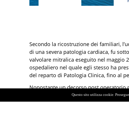
Secondo la ricostruzione dei familiari, l’
di una severa patologia cardiaca, fu sott
valvolare mitralica eseguito nel maggio 
ospedaliero nel quale egli stesso ha pres
del reparto di Patologia Clinica, fino al
Nonostante un decorso post operatorio ri
sopraggiunta una complicanza infettiva tr
Questo sito utilizza cookie. Proseguen
secrezioni nell’area della ferita chirurgi
paziente continuò a manifestare tuttavia 
nuovamente ricoverato presso lo stesso 
endocardite su protesi mitralica biologi