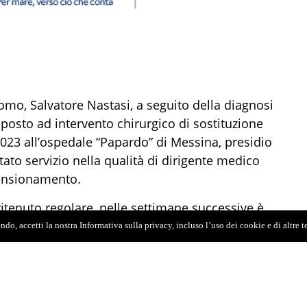
uomo, Salvatore Nastasi, a seguito della diagnosi
oposto ad intervento chirurgico di sostituzione
2023 all’ospedale “Papardo” di Messina, presidio
tato servizio nella qualità di dirigente medico
 pensionamento.
tenuto regolare, nelle settimane successive è
attata con antibiotici, connotata da evidenti
do, accetti la nostra Informativa sulla privacy, incluso l’uso dei cookie e di altre 
ca, mai cessate. Dopo le prime dimissioni il
difficoltà e stanchezza diffuse venendo
ospedale “Papardo” con la diagnosi di sospetta
ca, ovvero grave complicanza da infezione