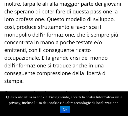
inoltre, tarpa le ali alla maggior parte dei giovani
che sperano di poter fare di questa passione la
loro professione. Questo modello di sviluppo,
così, produce sfruttamento e favorisce il
monopolio dell’informazione, che è sempre più
concentrata in mano a poche testate e/o
emittenti, con il conseguente ricatto
occupazionale. E la grande crisi del mondo
dell’informazione si traduce anche in una
conseguente compressione della libertà di
stampa.
Come organizzazione sindacale registriamo una
Questo sito utilizza cookie. Proseguendo, accetti la nostra Informativa sulla
totale assenza di tutela dei lavoratori e delle
privacy, incluso l’uso dei cookie e di altre tecnologie di localizzazione.
lavoratrici più fragili di questo settore. Manca
Ok
una piena applicazione della Contrattazione
Collettiva Nazionale e soprattutto quella di