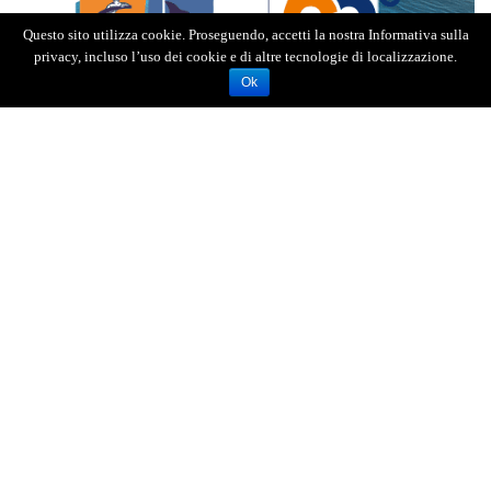
Questo sito utilizza cookie. Proseguendo, accetti la nostra Informativa sulla
privacy, incluso l’uso dei cookie e di altre tecnologie di localizzazione.
Ok
A operare sono stati i Carabinieri delle Stazioni di
Messina Gazzi e Bordonaro che, nell’ambito delle
verifiche finalizzate al controllo nei confronti di
soggetti sottoposti a misure restrittive della
libertà personale, non hanno trovato i due
soggetti presso i loro domicili, laddove erano
ristretti agli arresti domiciliari.
Le immediate ricerche, attuate nell’immediatezza,
hanno permesso ai militari dell’Arma di