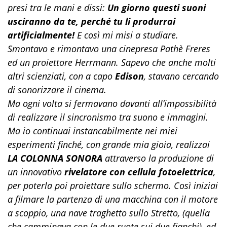
presi tra le mani e dissi:
Un giorno questi suoni
usciranno da te, perché tu li produrrai
artificialmente!
E così mi misi a studiare.
Smontavo e rimontavo una cinepresa Pathè Freres
ed un proiettore Herrmann. Sapevo che anche
molti
altri scienziati, con a capo
Edison
, stavano cercando
di sonorizzare il cinema.
Ma ogni volta si fermavano davanti all’impossibilità
di realizzare il sincronismo tra suono e immagini.
Ma io continuai instancabilmente nei miei
esperimenti finché, con grande mia gioia, realizzai
LA COLONNA SONORA
attraverso la produzione di
un
innovativo
rivelatore con cellula fotoelettrica
,
per poterla poi proiettare sullo schermo
. Così iniziai
a filmare la partenza di una macchina con il motore
a scoppio, una nave traghetto sullo Stretto, (quella
che camminava con le due ruote sui due fianchi), ed