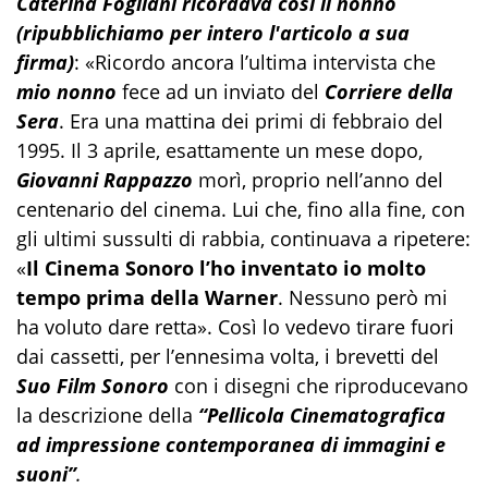
Caterina Fogliani ricordava così il nonno
(ripubblichiamo per intero l'articolo a sua
firma)
: «Ricordo ancora l’ultima intervista che
mio nonno
fece ad un inviato del
Corriere della
Sera
. Era una mattina dei primi di febbraio del
1995. Il 3 aprile, esattamente un mese dopo,
Giovanni Rappazzo
morì, proprio nell’anno del
centenario del cinema. Lui che, fino alla fine, con
gli ultimi sussulti di rabbia, continuava a ripetere:
«
Il
Cinema Sonoro
l’ho inventato io molto
tempo prima della Warner
. Nessuno però mi
ha voluto dare retta»
. Così lo vedevo tirare fuori
dai cassetti, per l’ennesima volta, i brevetti del
Suo Film Sonoro
con i disegni che riproducevano
la descrizione della
“Pellicola Cinematografica
ad impressione contemporanea di immagini e
suoni”
.