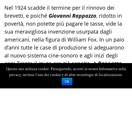
Nel 1924 scadde il termine per il rinnovo dei
brevetti, e poiché
Giovanni Rappazzo
, ridotto in
povertà, non potette più pagare le tasse, vide la
sua meravigliosa invenzione usurpata dagli
americani, nella figura di William Fox. In un paio
d’anni tutte le case di produzione si adeguarono
al nuovo sistema cine-sonoro e agli inizi degli
anni Trenta il muto era già sepolto. A
Rappazzo
Questo sito utilizza cookie. Proseguendo, accetti la nostra Informativa sulla
restarono l’amarezza ed una catasta di lettere e
privacy, incluso l’uso dei cookie e di altre tecnologie di localizzazione.
denunce. Scrisse prima a Mussolini, poi a Los
Ok
Angeles, che grazie a Hollywood è diventata la
capitale mondiale del cinema. Nel dopoguerra
perfino all’Aja ed all’ONU.
Da Cagliari ritornò poi a Messina e continuò la
sua anonima vita da professore, senza però
smettere un solo attimo di lottare per essere