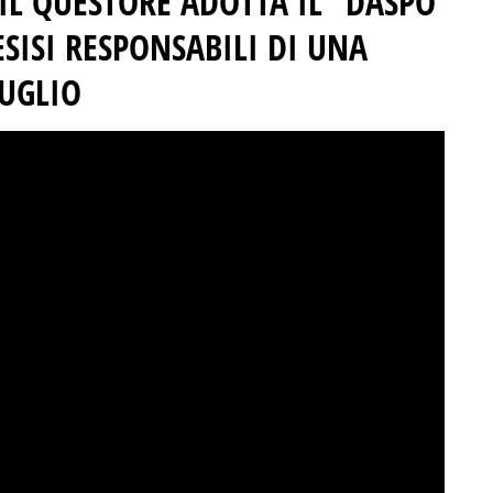
 IL QUESTORE ADOTTA IL “DASPO
ESISI RESPONSABILI DI UNA
LUGLIO