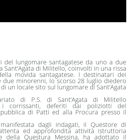
ali del lungomare santagatese da uno a due
 a Sant’Agata di Militello, coinvolti in una rissa
ella movida santagatese. I destinatari dei
 due minorenni, lo scorso 28 luglio diedero
o di un locale sito sul lungomare di Sant’Agata
iato di P.S. di Sant’Agata di Militello
 corrissanti, deferiti dai poliziotti del
pubblica di Patti ed alla Procura presso il
 manifestata dagli indagati, il Questore di
enta ed approfondita attività istruttoria
ne della Questura Messina, ha adottato il