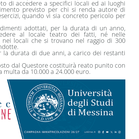
eto di accedere a specifici locali ed ai luoghi
dimento previsto per chi si renda autore di
 esercizi, quando vi sia concreto pericolo per
imenti adottati, per la durata di un anno,
ere al locale teatro dei fatti, né nelle
nei locali che si trovano nel raggio di 300
ndotte.
 la durata di due anni, a carico dei restanti
osto dal Questore costituirà reato punito con
la multa da 10.000 a 24.000 euro.