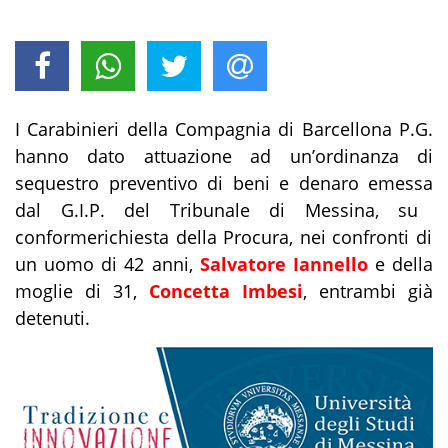
I Carabinieri della Compagnia di Barcellona P.G.
hanno
dato attuazione ad un’ordinanza di
sequestro preventivo di beni e denaro
emess
a
dal
G.I.P. del
Tribunale
di Messina,
su
conforme
richiesta
della
Procura
,
nei confronti di
un uomo di 42 anni,
Salvatore Iannello
e della
moglie di 31,
Concetta Imbesi
, entrambi già
detenuti.