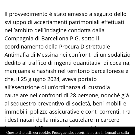
Il provvedimento è stato emesso a seguito dello
sviluppo di accertamenti patrimoniali
effettuati
nell’ambito dell’indagine
condotta dalla
Compagnia di Barcellona P.G.
sotto il
coordinamento della Procura Distrettuale
Antimafia di Messina nei confronti
di
un sodalizio
dedito al traffico di ingenti quantitativi di cocaina,
marijuana e hashish nel territorio barcellonese e
che, il
25 giugno 2024
, aveva portato
all’esecuzione di
un’ordinanza di custodia
cautelare
nei confronti di 28 persone, nonché
già
al sequestro preventivo di società, beni mobili
e
immobili
, polizze assicurative e conti correnti.
Tra
i destinatari della misura cautelare in carcere
figuravano il 42enne, quale capo della
Questo sito utilizza cookie. Proseguendo, accetti la nostra Informativa sulla