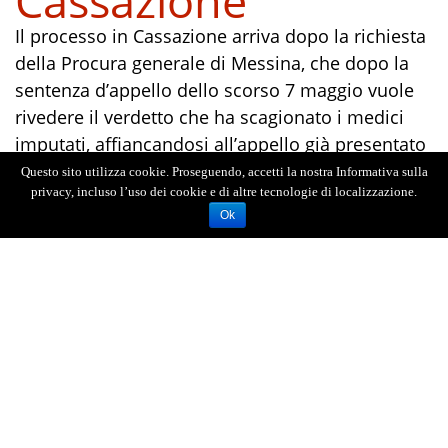
Cassazione
Il processo in Cassazione arriva dopo la richiesta
della Procura generale di Messina, che dopo la
sentenza d’appello dello scorso 7 maggio vuole
rivedere il verdetto che ha scagionato i medici
imputati, affiancandosi all’appello già presentato
dalla famiglia di Lavinia, assistita dagli avvocati
Questo sito utilizza cookie. Proseguendo, accetti la nostra Informativa sulla
privacy, incluso l’uso dei cookie e di altre tecnologie di localizzazione.
Giovanni
Caroè
e Nunzio
Rosso,
relativa ai
Ok
risvolti civili del procedimento.
La sentenza
I giudici di secondo grado messinesi avevano
ritenuto lieve la colpa dei medici, o meglio il loro
ruolo nelle complicanze che hanno portato la
donna alla morte. Applicando la legge Balduzzi,
l’imputazione penale per i sanitari del Policlinico
è perciò caduta. Il giudizio di responsabilità, pur