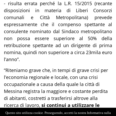
- risulta errata perché la L.R. 15/2015 (recante
disposizioni in materia di Liberi Consorzi
comunali e Città Metropolitana) prevede
espressamente che il compenso spettante al
consulente nominato dal Sindaco metropolitano
non possa essere superiore al 50% della
retribuzione spettante ad un dirigente di prima
nomina, quindi non superiore a circa 23mila euro
l’anno”.
“
Riteniamo grave che, in tempi di grave crisi per
l’economia regionale e locale, con una crisi
occupazionale a causa della quale la città di
Messina registra la maggiore e costante perdita
di abitanti, costretti a trasferirsi altrove alla
ricerca di lavoro,
si continui a utilizzare le
risorse pubbliche in modo così spudorato e
Questo sito utilizza cookie. Proseguendo, accetti la nostra Informativa sulla