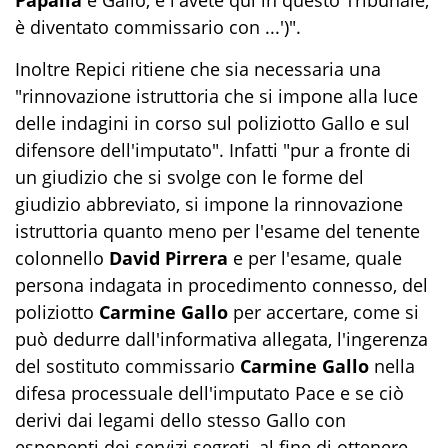
Papalia
è Gallo, e l'avete qui in questo Tribunale,
è diventato commissario con ...')".
Inoltre Repici ritiene che sia necessaria una
"rinnovazione istruttoria che si impone alla luce
delle indagini in corso sul poliziotto Gallo e sul
difensore dell'imputato". Infatti "pur a fronte di
un giudizio che si svolge con le forme del
giudizio abbreviato, si impone la rinnovazione
istruttoria quanto meno per l'esame del tenente
colonnello
David Pirrera
e per l'esame, quale
persona indagata in procedimento connesso, del
poliziotto
Carmine Gallo
per accertare, come si
può dedurre dall'informativa allegata, l'ingerenza
del sostituto commissario
Carmine Gallo
nella
difesa processuale dell'imputato Pace e se ciò
derivi dai legami dello stesso Gallo con
esponenti dei servizi segreti, al fine di ottenere