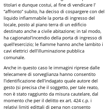
titolari e dunque costui, al fine di vendicare
l
’
“
affronto”
subito, ha
deci
so
di
cosparge
re
con del
liquido infiammabile la porta di ingresso del
locale, posto al piano terra di un edificio
destinato anche a
civile
abitazione
; in tal modo
,
ha
cagiona
to
l’
incendio
della porta di ingresso d
i
quell’esercizio
;
le fiamme
hanno anche
lambi
to
i
cavi elettrici dell’illuminazione pubblica
comunale.
Anche in questo caso l
e immagini riprese dalle
telecamere di sorveglianza hanno consentito
l’identificazione dell’indagato quale autore del
gesto
(
si precisa che il soggetto, per tale reato,
non è stato raggiunto da misura cautelare, dal
momento che per il delitto ex art. 424 c
.
p
.
i
relativi limiti edittali di pena non consento