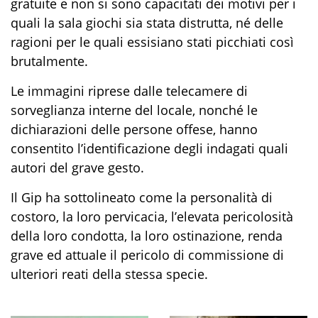
g
r
atuite
e non si sono
capacitati dei motivi per i
quali la sala giochi sia stata distrutta, né delle
ragioni per le quali
essi
s
ia
no stati picchiati così
brutalmente.
L
e immagini riprese dalle telecamere di
sorveglianza interne del locale, nonché le
dichiarazioni delle persone offese, hanno
consentito l’identificazione degli indagati quali
autori del grave gesto.
Il Gip ha sottolineato come
la personalità di
costoro
, la loro pervicacia, l’elevata pericolosità
della loro condotta, l
a loro
ostinazione
,
renda
grave ed attuale
il
pericolo di commissione di
ulteriori reati della stessa specie
.