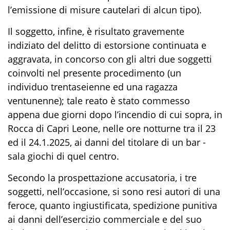
l’emissione di misure cautelari di alcun tipo
)
.
Il soggetto, infine, è risultato gravemente
indiziato del delitto di estorsione continuata e
aggravata, in concorso con gli altri due soggetti
coinvolti nel presente procedimento (un
individuo trentaseienne e
d
una ragazza
ventunenne)
;
tale reato
è stato
commesso
appena
due giorni dopo l’incendio di cui sopra
,
in
Rocca di Capri Leone
, nelle ore notturne
tra
il 23
ed il 24.1.2025
,
ai danni
del titolare di un
bar -
sala giochi di quel centro.
Secondo la prospettazione accusatoria, i tre
soggetti,
nell’occasione,
si
sono
re
si
autori di una
feroce, quanto ingiustificata
,
spedizione punitiva
ai danni d
e
ll’esercizio
commerciale e del suo