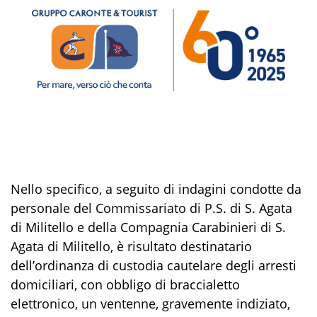
Nello specifico,
a seguito di indagini condotte da
personale del
Commissariato di P.S. di S. Agata
di Militello
e della
Compagnia Carabinieri di S.
Agata di Militello
,
è risultato destinatario
d
ell’o
rdinanza d
i
custodia cautelare
degli
arresti
domiciliari, con obbligo di braccialetto
elettronico
,
un
ventenne
,
gravemente indiziato,