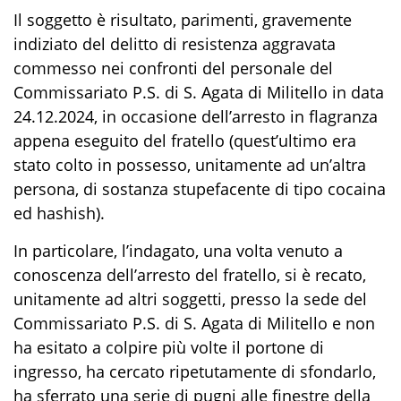
Il soggetto è risultato
,
parimenti
,
gravemente
indiziato del delitto di resistenza aggravata
commesso nei confronti del personale del
Commissariato P.S. di S. Agata di Militello in data
24.12.2024, in occasione de
ll’arresto in flagranza
appena eseguito
del fratello
(quest’ultimo
era
stato
colto in possesso, unitamente ad un
’altra
persona
, di sostanza stupefacente
di
tipo cocaina
ed
hashish
)
.
In particolare, l
’
indagato, una volta venuto a
conoscenza dell’arresto del fratello, si
è recato,
unitamente ad altri soggetti
,
presso la sede del
Commissariato P.S. di S. Agata di Militello
e non
ha
esita
to
a colpire più volte il portone di
ingresso,
ha
cerca
to
ripetutamente di sfondarlo,
ha
sferra
to
una serie di pugni alle finestre della