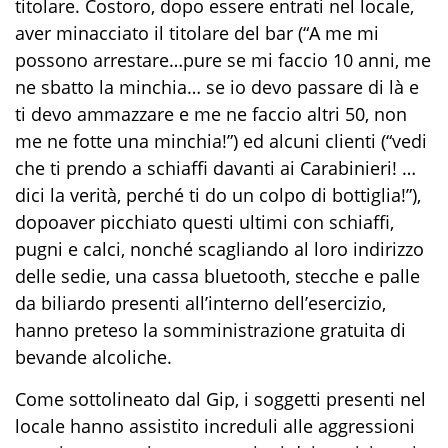
titolare
. Costoro,
dopo essere entrati ne
l locale
,
aver minacciato il titolare del bar (
“
A me mi
possono arrestare…pure se mi faccio 10 anni
,
me
ne sbatto la minchia… se io devo passare di là e
ti devo ammazzare e me ne faccio altri 50, non
me ne fotte una minchia!
”
)
ed alcuni clienti (
“
vedi
che ti prendo a schiaffi davanti ai Carabinieri!
…
dici la verità, perché ti do un colpo di bottiglia!
”)
,
dopo
av
e
r
picchiato questi ultimi con schiaffi,
pugni e calci, nonché scagliando
al loro indirizzo
delle sedie, una cassa bluetooth, stecche e palle
da biliardo presenti all’interno dell’esercizio
,
hanno
preteso la
somministr
azione gratuita di
bevande alcoliche
.
Come sottolineato dal Gip, i soggetti presenti
nel
locale
hanno assi
s
tito incr
e
duli alle aggr
e
ssioni