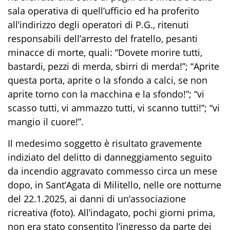
sala operativa di quell’ufficio e
d
ha
proferi
to
all’indirizzo degli
operatori di P.G., ritenuti
responsabili dell’arresto del fratello, pesanti
minacce di morte, quali:
“
Dovete morire tutti,
bastardi, pezzi di merda, sbirri di merda
!
”; “
Aprite
questa porta, aprite o la sfondo a calci, se non
aprite torno con la macchina e la sfondo
!
”; “
vi
scasso tutti, vi ammazzo tutti, vi scanno tutti
!
”
; “
vi
mangio il cuore
!
”
.
Il
medesimo
soggetto è risultato gravemente
indiziato del delitto di
danneggiamento seguito
da
incendio
aggravato
commesso
circa un mese
dopo,
in
Sant’Agata di Militello, nelle ore notturne
del
22.1.2025,
ai danni
d
i un’
associazione
ricreativa (foto)
.
All
’indagato,
pochi giorni prima,
non era stato consentito l’ingresso da parte dei