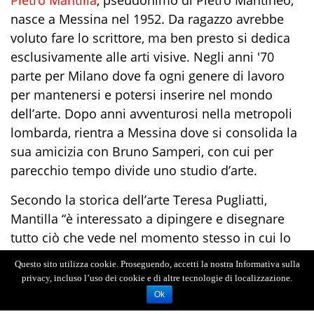
Pietro Mantilla
, pseudonimo di Pietro Mantineo,
nasce a Messina nel 1952. Da ragazzo avrebbe
voluto fare lo scrittore, ma ben presto si dedica
esclusivamente alle arti visive. Negli anni '70
parte per Milano dove fa ogni genere di lavoro
per mantenersi e potersi inserire nel mondo
dell’arte. Dopo anni avventurosi nella metropoli
lombarda, rientra a Messina dove si consolida la
sua amicizia con Bruno Samperi, con cui per
parecchio tempo divide uno studio d’arte.
Secondo la storica dell’arte Teresa Pugliatti,
Mantilla “è interessato a dipingere e disegnare
tutto ciò che vede nel momento stesso in cui lo
vede”. Il suo stile è stato paragonato a quello di
Questo sito utilizza cookie. Proseguendo, accetti la nostra Informativa sulla
Carlo Carrà, mentre i suoi ritratti parlano “una
privacy, incluso l’uso dei cookie e di altre tecnologie di localizzazione.
lingua dolorosa, inquieta, carica di umanità e di
Ok
poesia”
(tratto dalla scheda omonima de Le