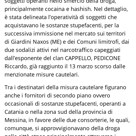
soggetti
operanti nello smercio
d
ella
droga,
principalmente
cocaina
e
hashish
.
Nel dettaglio,
è stata delineata l’operatività di
soggetti
che
acquistavano le sostanze stupefacenti
,
per la
successiva immissione nel mercato sui territori
di Giardini Naxos (ME) e dei
Comuni
limitrofi
, dai
due
sodalizi attivi nel narcotraffico
capeggiati
dall’
esponente del
clan
CAPPELLO,
PEDICONE
Riccardo, già
raggiunto
il 13 marzo scorso
dalle
menzionate misure cautelari.
Tra
i
destinatari
della misura cautelare figurano
anche i
fornitori
di secondo piano
o
vvero
occasionali
di sostanze stupefacenti,
operanti
a
Catania o nella zona sud della provincia di
Messina, in favore delle due consorterie
,
le quali,
comunque,
si approvvigionavano della droga