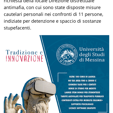
richiesta
della
locale
D
irezione distrettuale
antimafia
,
con
cui
sono state
dispost
e
misure
cautelari personali nei confronti
di
11
persone,
indiziate per
detenzione e spaccio di sostanze
stupefacenti.