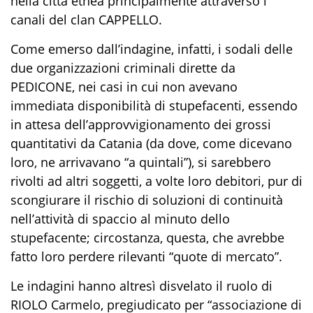
nella città etnea
principalmente
attraverso i
canali del
clan
CAPPELLO.
Come emerso dall’indagine
,
infatti, i sodali delle
due organizzazioni criminali dirette da
PEDICONE
, nei casi in cui non avevano
immediata disponibilità di stupefacenti
,
essendo
in attesa dell’approvvigionamento dei grossi
quantitativi da Catania
(
da dove, come dicevano
loro, ne arrivavano
“
a quintali
”
)
, si sarebbero
rivolti ad altri soggetti, a volte loro debitori, pur di
scongiurare il rischio di soluzioni di continuità
nell’attività di spaccio al minuto dello
stupefacente; circostanza, questa, che avrebbe
fatto loro perdere rilevanti “
quote di mercato
”
.
L
e indagini hanno altresì disvelato il ruolo
di
RIOLO Carmelo
,
pregiudicato per “
associazione di