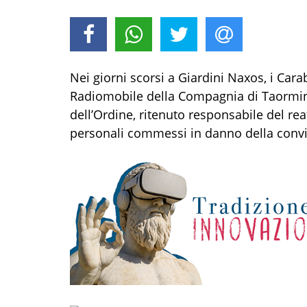
Nei giorni scorsi
a
Giardini Naxos
,
i
Carab
Radiomobile della Compagnia di Taorm
dell’O
rdine,
ritenuto responsabile
de
l
re
a
personali
commess
i
in danno
dell
a conv