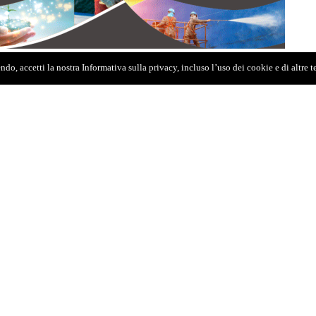
do, accetti la nostra Informativa sulla privacy, incluso l’uso dei cookie e di altre 