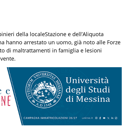
inieri della
locale
Stazione
e dell’Aliquota
ina
hanno
arrestato
un
uomo
,
già
noto alle
Forze
to
di
maltrattamenti in famiglia
e
lesioni
ivente
.