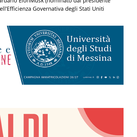
iardario
Elon
Musk
(
nominato dal presidente
’Efficienza Governativa degli Stati Uniti