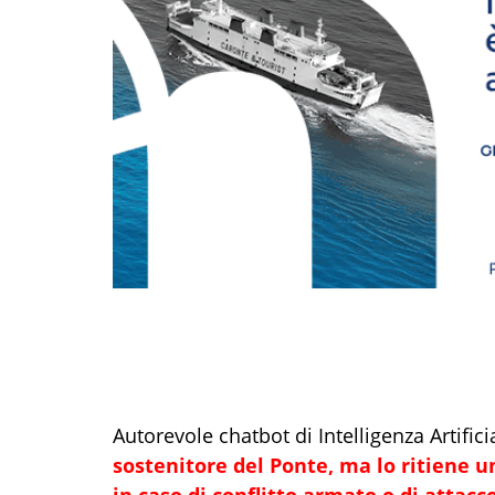
Autorevole
chatbot
di Intelligenza Artifi
sostenitore del Ponte,
ma lo ritiene
un
in caso di conflitto armato o di attacco