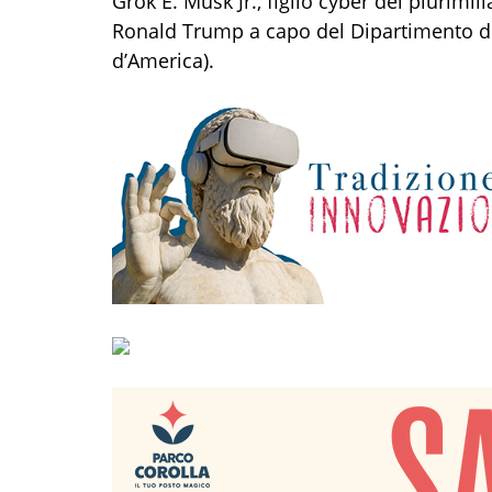
Grok
E.
Musk
Jr.,
figlio
cyber del plurimil
Ronald Trump a capo del Dipartimento dell
d’America
).