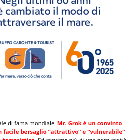
ciale di fama mondiale,
Mr.
Grok
è un convinto
 facile bersaglio “attrattivo”
e “
vulnerabile
”
 terroristico
.
Ed esprime più di una perplessità