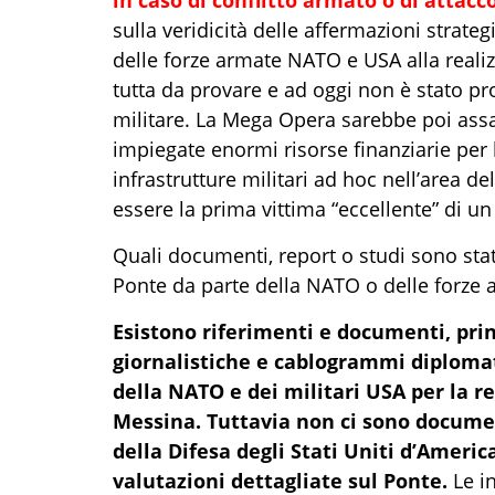
sulla veridicità delle affermazioni strateg
delle forze armate NATO e USA alla reali
tutta da provare e ad oggi non è stato pr
militare. La Mega Opera sarebbe poi as
impiegate enormi risorse finanziarie per l’
infrastrutture militari ad hoc nell’area d
essere la prima vittima “eccellente” di u
Quali
documenti, report o
studi
sono stat
Ponte
da parte della NATO o delle forze a
Esistono riferimenti e documenti, pri
giornalistiche e cablogrammi diplomat
della NATO e dei militari USA per la re
Messina. Tuttavia non ci sono documen
della Difesa degli Stati Uniti d’Americ
valutazioni dettagliate sul Ponte.
Le in