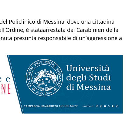
del Policlinico di Messina
, dove
una cittadina
ell’Ordine,
è stat
a
arrestat
a
dai Carabinieri
della
enuta
presunta
responsabile
di un’aggressione a