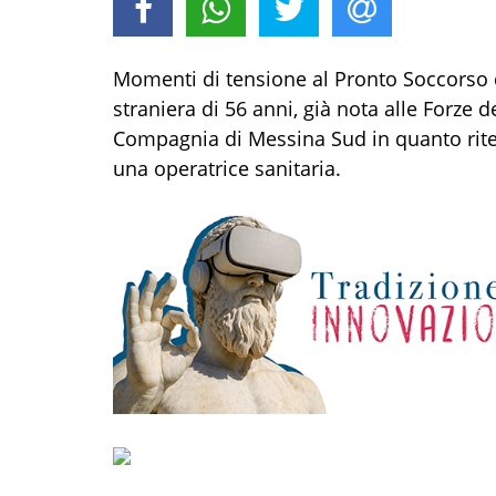
Momenti di t
ensione al Pronto
Soccorso
straniera
di
5
6 anni
, già nota alle Forze d
Compagnia di Messina Sud
in quanto rit
una operatrice sanitaria
.