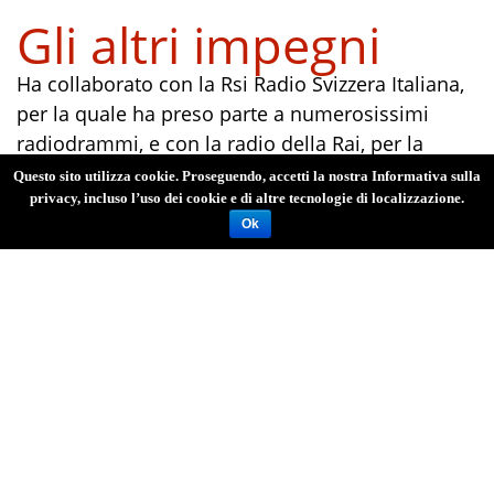
Gli altri impegni
Ha collaborato con la Rsi Radio Svizzera Italiana,
per la quale ha preso parte a numerosissimi
radiodrammi, e con la radio della Rai, per la
quale ha curato, tra l'altro, ventisei trasmissioni
Questo sito utilizza cookie. Proseguendo, accetti la nostra Informativa sulla
sulla poesia italiana tra Otto e Novecento dal
privacy, incluso l’uso dei cookie e di altre tecnologie di localizzazione.
Ok
titolo 'Saltimbanchi dell'anima' (1986). E' stato
voce recitante nella Dante-Symphonie di Franz
Liszt con il duo pianistico Bresciani - Nicolosi per
l'Istituto italiano di Cultura di Budapest (2007). È
stato la voce di Giovanni XXIII in un oratorio
sacro omonimo, presentato in forma solenne il
17 maggio 2014 a Roma nella basilica di San
Giovanni il Laterano a conclusione delle
cerimonie celebrative per la canonizzazione del