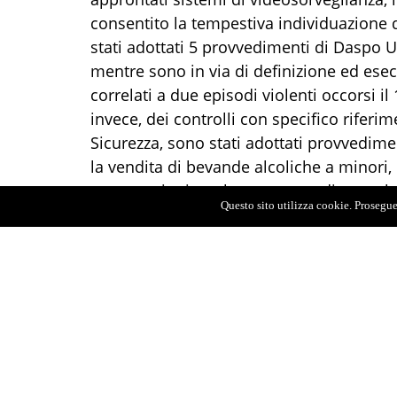
consentito la tempestiva individuazione d
stati adottati 5 provvedimenti di Daspo Ur
mentre sono in via di definizione ed esec
correlati a due episodi violenti occorsi il
invece, dei controlli con specifico riferim
Sicurezza, sono stati adottati provvedime
la vendita di bevande alcoliche a minori, 
contestazioni per la mancanza di segnalazio
Questo sito utilizza cookie. Proseguen
dell’impatto acustico (VIA). Altri locali so
sonori e danzanti oltre la mezzanotte sen
immediatamente l’attività di intrattenim
Nell’ottica di rafforzare non soltanto i pro
ma anche di monitorare con finalità prev
alcoliche, il Sindaco di Milazzo ha ramme
specifiche ordinanze che regolamentano a
disattivate le vendite tramite distributor