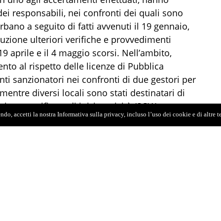
ei responsabili, nei confronti dei quali sono
bano a seguito di fatti avvenuti il 19 gennaio,
uzione ulteriori verifiche e provvedimenti
 19 aprile e il 4 maggio scorsi. Nell’ambito,
ento al rispetto delle licenze di Pubblica
nti sanzionatori nei confronti di due gestori per
mentre diversi locali sono stati destinatari di
ne certificata di inizio attività (SCIA) e
do, accetti la nostra Informativa sulla privacy, incluso l’uso dei cookie e di altre 
no stati sanzionati per aver svolto spettacoli
za licenza con contestuale diffida a cessare
ento musicale.
fili sanzionatori delle fattispecie controindicate,
entive la corretta somministrazione di bevande
ntato come siano tuttora in vigore delle
ppositamente gli orari oltre i quali vengono
i automatici h24 nonché gli orari di chiusura dei